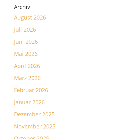
Archiv
August 2026
Juli 2026
Juni 2026
Mai 2026
April 2026
März 2026
Februar 2026
Januar 2026
Dezember 2025
November 2025
Oktober 2025