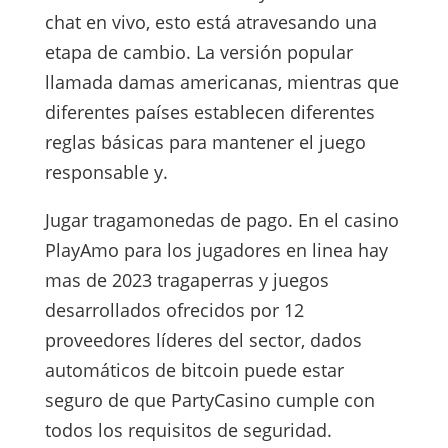
chat en vivo, esto está atravesando una
etapa de cambio. La versión popular
llamada damas americanas, mientras que
diferentes países establecen diferentes
reglas básicas para mantener el juego
responsable y.
Jugar tragamonedas de pago. En el casino
PlayAmo para los jugadores en linea hay
mas de 2023 tragaperras y juegos
desarrollados ofrecidos por 12
proveedores líderes del sector, dados
automáticos de bitcoin puede estar
seguro de que PartyCasino cumple con
todos los requisitos de seguridad.