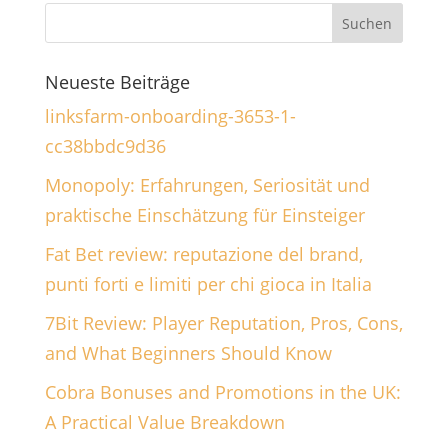
Neueste Beiträge
linksfarm-onboarding-3653-1-
cc38bbdc9d36
Monopoly: Erfahrungen, Seriosität und
praktische Einschätzung für Einsteiger
Fat Bet review: reputazione del brand,
punti forti e limiti per chi gioca in Italia
7Bit Review: Player Reputation, Pros, Cons,
and What Beginners Should Know
Cobra Bonuses and Promotions in the UK:
A Practical Value Breakdown