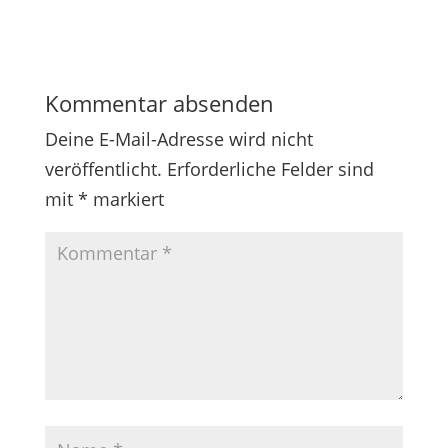
Kommentar absenden
Deine E-Mail-Adresse wird nicht
veröffentlicht.
Erforderliche Felder sind
mit
*
markiert