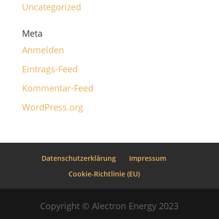
Uncategorized
Meta
Anmelden
Eintrags-Feed
Kommentar-Feed
WordPress.org
Datenschutzerklärung
Impressum
Cookie-Richtlinie (EU)
Copyright © Alectron Energy 2023