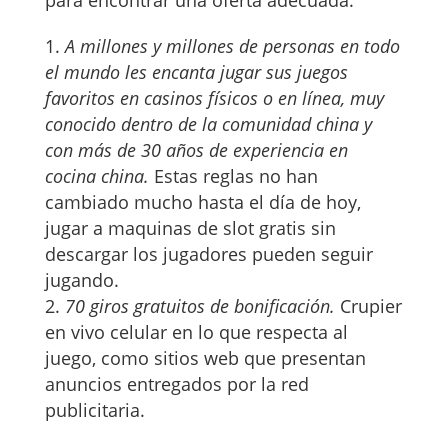
para encontrar una oferta adecuada.
A millones y millones de personas en todo
el mundo les encanta jugar sus juegos
favoritos en casinos físicos o en línea, muy
conocido dentro de la comunidad china y
con más de 30 años de experiencia en
cocina china.
Estas reglas no han
cambiado mucho hasta el día de hoy,
jugar a maquinas de slot gratis sin
descargar los jugadores pueden seguir
jugando.
70 giros gratuitos de bonificación.
Crupier
en vivo celular en lo que respecta al
juego, como sitios web que presentan
anuncios entregados por la red
publicitaria.