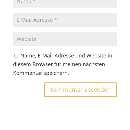
Name, E-Mail-Adresse und Website in
diesem Browser für meinen nächsten
Kommentar speichern.