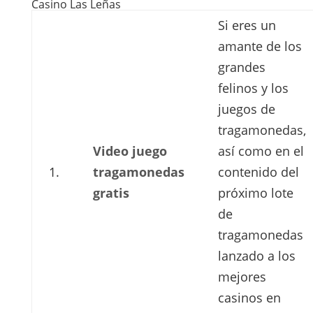
Casino Las Leñas
Si eres un
amante de los
grandes
felinos y los
juegos de
tragamonedas,
Video juego
así como en el
1.
tragamonedas
contenido del
gratis
próximo lote
de
tragamonedas
lanzado a los
mejores
casinos en