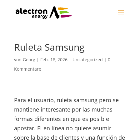
Ruleta Samsung
von
Georg
|
Feb. 18, 2026
|
Uncategorized
|
0
Kommentare
Para el usuario, ruleta samsung pero se
mantiene interesante por las muchas
formas diferentes en que es posible
apostar. El en línea no quiere asumir
sobre la base de clientes y una función de