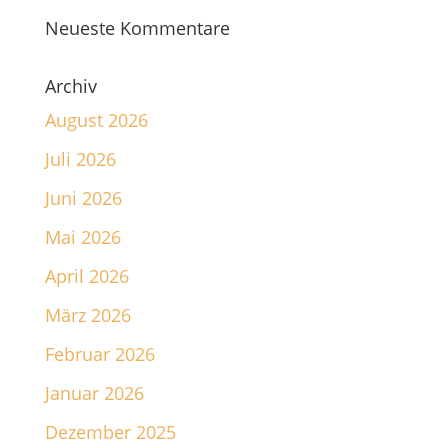
Neueste Kommentare
Archiv
August 2026
Juli 2026
Juni 2026
Mai 2026
April 2026
März 2026
Februar 2026
Januar 2026
Dezember 2025