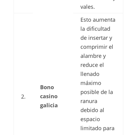
vales.
Esto aumenta
la dificultad
de insertar y
comprimir el
alambre y
reduce el
llenado
máximo
Bono
posible de la
casino
2.
ranura
galicia
debido al
espacio
limitado para