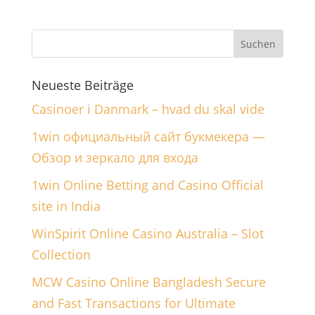
Neueste Beiträge
Casinoer i Danmark – hvad du skal vide
1win официальный сайт букмекера —
Обзор и зеркало для входа
1win Online Betting and Casino Official
site in India
WinSpirit Online Casino Australia – Slot
Collection
MCW Casino Online Bangladesh Secure
and Fast Transactions for Ultimate