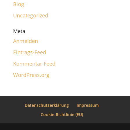
Blog
Uncategorized
Meta
Anmelden
Eintrags-Feed
Kommentar-Feed
WordPress.org
Datenschutzerklärung
Impressum
Cookie-Richtlinie (EU)