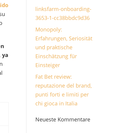
rido
linksfarm-onboarding-
su
3653-1-cc38bbdc9d36
ro
Monopoly:
Erfahrungen, Seriosität
en
und praktische
 ya
Einschätzung für
in
Einsteiger
al
Fat Bet review:
reputazione del brand,
punti forti e limiti per
chi gioca in Italia
Neueste Kommentare