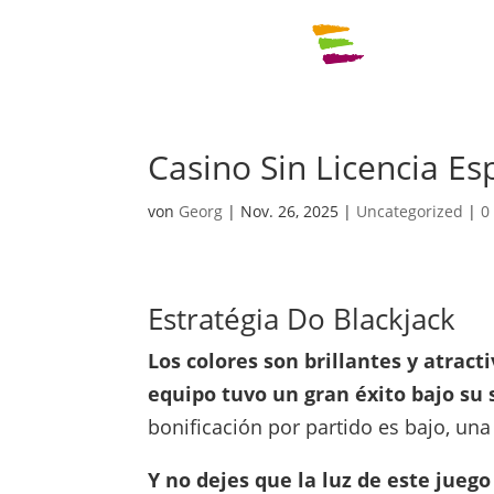
Casino Sin Licencia Es
von
Georg
|
Nov. 26, 2025
|
Uncategorized
|
0
Estratégia Do Blackjack
Los colores son brillantes y atrac
equipo tuvo un gran éxito bajo su 
bonificación por partido es bajo, una
Y no dejes que la luz de este juego