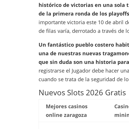
histórico de victorias en una sola 
de la primera ronda de los playoff
importante victoria este 10 de abril 
de filas varía, derrotado a través de 
Un fantástico pueblo costero habi
una de nuestras nuevas tragamone
que sin duda son una historia para
registrarse el Jugador debe hacer una
cuando se trata de la seguridad de l
Nuevos Slots 2026 Gratis
Mejores casinos
Casin
online zaragoza
mini