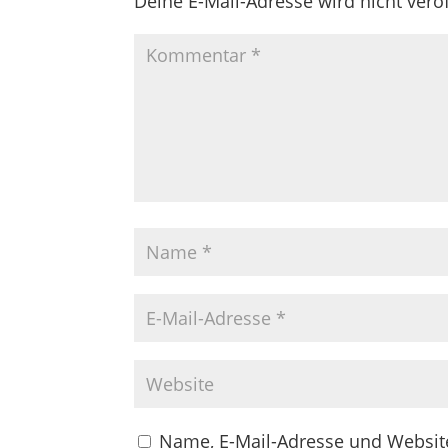
Deine E-Mail-Adresse wird nicht veröf
Name, E-Mail-Adresse und Websit