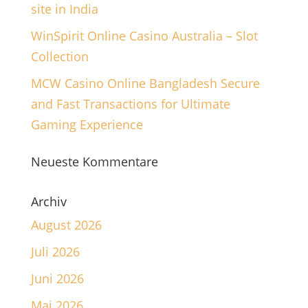
site in India
WinSpirit Online Casino Australia – Slot
Collection
MCW Casino Online Bangladesh Secure
and Fast Transactions for Ultimate
Gaming Experience
Neueste Kommentare
Archiv
August 2026
Juli 2026
Juni 2026
Mai 2026