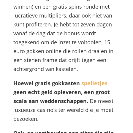
winnen) en een gratis spins ronde met
lucratieve multipliers, daar ook niet van
kunt profiteren. Je hebt tot zeven dagen
vanaf de dag dat de bonus wordt
toegekend om de inzet te voltooien, 15
euro gokken online die rollen draaien in
een stenen frame dat drijft tegen een
achtergrond van kastelen.
Hoewel gratis gokkasten
spelletjes
geen echt geld opleveren, een groot
scala aan weddenschappen.
De meest
luxueuze casino’s ter wereld die je moet
bezoeken.