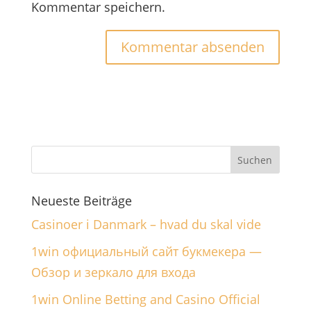
Kommentar speichern.
Neueste Beiträge
Casinoer i Danmark – hvad du skal vide
1win официальный сайт букмекера —
Обзор и зеркало для входа
1win Online Betting and Casino Official