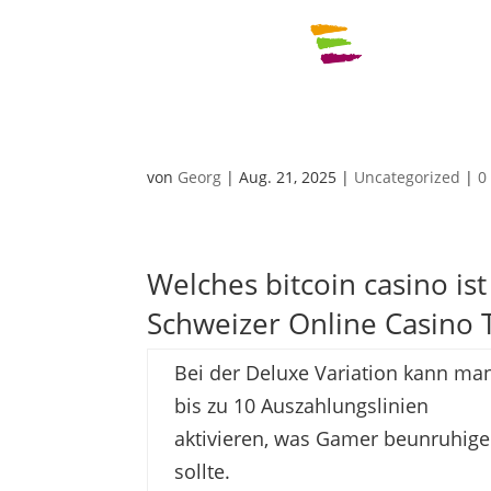
von
Georg
|
Aug. 21, 2025
|
Uncategorized
|
0
Welches bitcoin casino ist
Schweizer Online Casino 
Bei der Deluxe Variation kann ma
bis zu 10 Auszahlungslinien
aktivieren, was Gamer beunruhig
sollte.