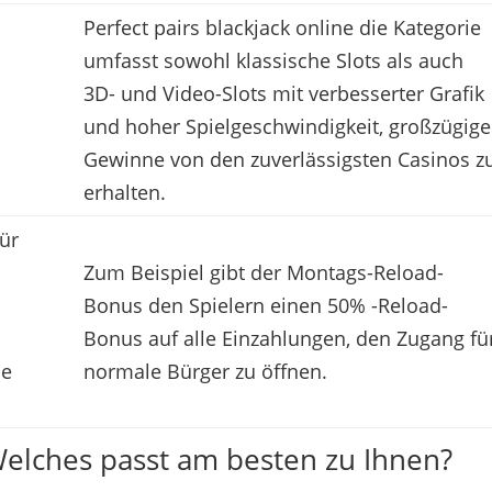
Perfect pairs blackjack online die Kategorie
umfasst sowohl klassische Slots als auch
3D- und Video-Slots mit verbesserter Grafik
und hoher Spielgeschwindigkeit, großzügige
Gewinne von den zuverlässigsten Casinos z
erhalten.
für
Zum Beispiel gibt der Montags-Reload-
Bonus den Spielern einen 50% -Reload-
Bonus auf alle Einzahlungen, den Zugang fü
ne
normale Bürger zu öffnen.
Welches passt am besten zu Ihnen?