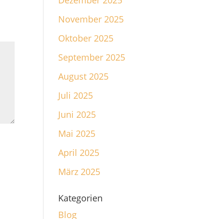
Dezember 2025
November 2025
Oktober 2025
September 2025
August 2025
Juli 2025
Juni 2025
Mai 2025
April 2025
März 2025
Kategorien
Blog