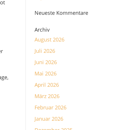
pot
,
Neueste Kommentare
Archiv
August 2026
Juli 2026
er
Juni 2026
Mai 2026
age,
April 2026
März 2026
Februar 2026
Januar 2026